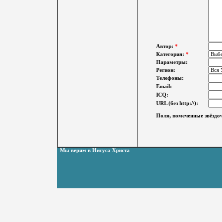
Автор:
*
Категория:
*
Параметры:
Регион:
Телефоны:
Email:
ICQ:
URL (без http://):
Поля, помеченные звёздоч
Мы верим в Иисуса Христа