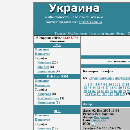
Хостинг предоставлен
DOMEN.com.ua
Главная
Особенности
Новости и Акции
Фотки
О
В Украине сейчас
43.038.756
абонентов
UMC
Описание
Покрытие
Тарифы
все
телефон
п
Контракт
(20)
Sim-Sim
(6)
Корпоратив
(4)
Категория: телефон
KyivStar GSM
все,
спрос (покупаю)
,
предложе
Описание
1
2
3
4
5
6
7
8
9
10
11
12
13
14
Покрытие
42
43
44
45
46
47
48
49
50
51
5
Тарифы
80
81
82
83
84
85
86
87
88
89
9
Контракт
(6)
113
114
115
116
117
118
119
12
Ace/Base/djuice
(3)
Корпоратив
(8)
Автор
Дата: 02-Dec-2005 10:36
DCC
Регион: Вся Украина
Описание
Автор:
Владимир
Покрытие
Сайт:
Web-сайт
ICQ:
Тарифы
Телефон 2322779,2322797
Контракт
(17)