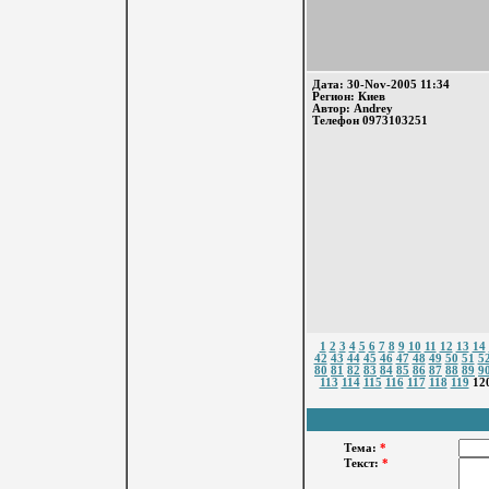
Дата: 30-Nov-2005 11:34
Регион: Киев
Автор: Andrey
Телефон 0973103251
1
2
3
4
5
6
7
8
9
10
11
12
13
14
42
43
44
45
46
47
48
49
50
51
5
80
81
82
83
84
85
86
87
88
89
9
113
114
115
116
117
118
119
12
Тема:
*
Текст:
*