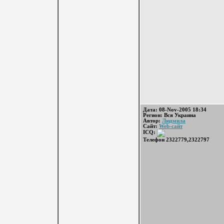
Дата: 08-Nov-2005 18:34
Регион: Вся Украина
Автор:
Людмила
Сайт:
Web-сайт
ICQ:
Телефон 2322779,2322797