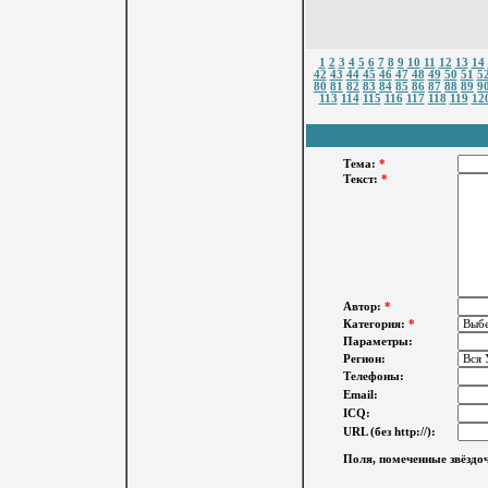
1
2
3
4
5
6
7
8
9
10
11
12
13
14
42
43
44
45
46
47
48
49
50
51
5
80
81
82
83
84
85
86
87
88
89
9
113
114
115
116
117
118
119
12
Тема:
*
Текст:
*
Автор:
*
Категория:
*
Параметры:
Регион:
Телефоны:
Email:
ICQ:
URL (без http://):
Поля, помеченные звёздоч