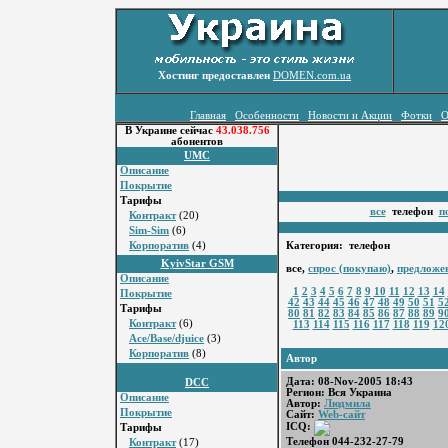
Хостинг предоставлен
DOMEN.com.ua
Главная
Особенности
Новости и Акции
Фотки
О
В Украине сейчас
43.038.756
абонентов
UMC
Описание
Покрытие
Тарифы
все
телефон
п
Контракт
(20)
Sim-Sim
(6)
Корпоратив
(4)
Категория: телефон
KyivStar GSM
все,
спрос (покупаю)
,
предложе
Описание
1
2
3
4
5
6
7
8
9
10
11
12
13
14
Покрытие
42
43
44
45
46
47
48
49
50
51
5
Тарифы
80
81
82
83
84
85
86
87
88
89
9
Контракт
(6)
113
114
115
116
117
118
119
12
Ace/Base/djuice
(3)
Корпоратив
(8)
Автор
Дата: 08-Nov-2005 18:43
DCC
Регион: Вся Украина
Описание
Автор:
Людмила
Покрытие
Сайт:
Web-сайт
ICQ:
Тарифы
Телефон 044-232-27-79
Контракт
(17)