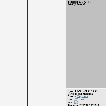
Телефон 201-72-84,
8(063)2540497
Дата: 08-Nov-2005 10:43
Регион: Вся Украина
Автор:
Людмила
Сайт:
Web-сайт
ICQ:
Телефон 2322779,2322797