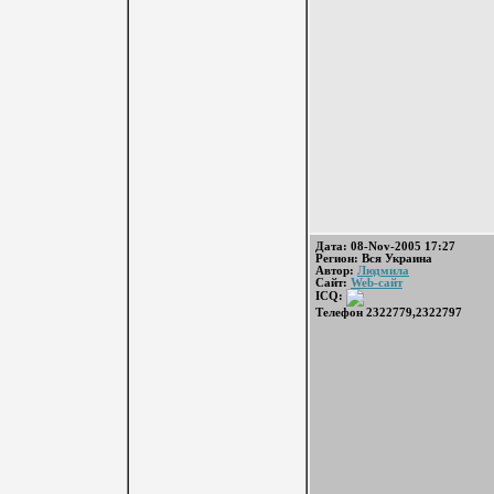
Дата: 08-Nov-2005 17:27
Регион: Вся Украина
Автор:
Людмила
Сайт:
Web-сайт
ICQ:
Телефон 2322779,2322797