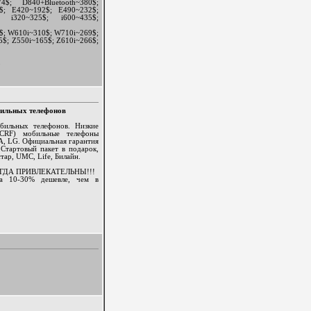
; D840+Bluetooth~380$;
$; E420~192$; E490~232$;
; i320~325$; i600~435$;
4$; W610i~310$; W710i~269$;
$; Z550i~165$; Z610i~266$;
3
бильных телефонов
бильных телефонов. Низкие
UCRF) мобильные телефоны
LG. Официальная гарантия
 Стартовый пакет в подарок,
тар, UMC, Life, Билайн.
ГДА ПРИВЛЕКАТЕЛЬНЫ!!!
на 10-30% дешевле, чем в