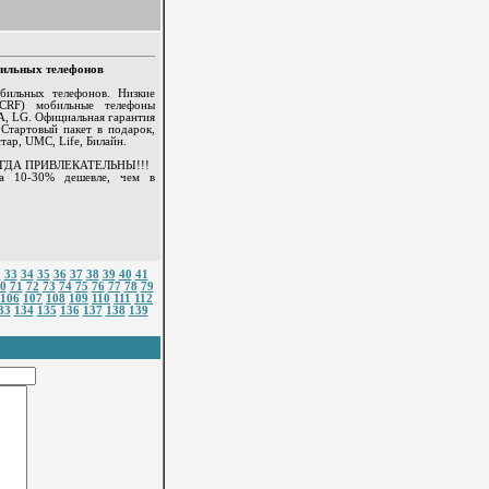
бильных телефонов
бильных телефонов. Низкие
UCRF) мобильные телефоны
LG. Официальная гарантия
 Стартовый пакет в подарок,
тар, UMC, Life, Билайн.
ГДА ПРИВЛЕКАТЕЛЬНЫ!!!
на 10-30% дешевле, чем в
2
33
34
35
36
37
38
39
40
41
0
71
72
73
74
75
76
77
78
79
106
107
108
109
110
111
112
33
134
135
136
137
138
139