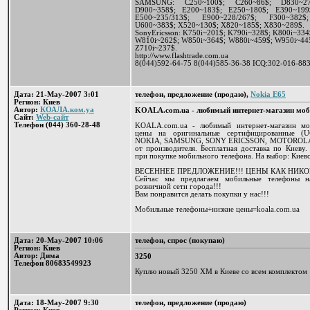
SAMSUNG: C250~100$; C260~86$; D830~274$
D900~358$; E200~183$; E250~180$; E390~199
E500~235/313$; E900~228/267$; F300~382$
U600~383$; X520~130$; X820~185$; X830~289$.
SonyEricsson: K750i~201$; K790i~328$; K800i~33
W810i~262$; W850i~364$; W880i~459$; W950i~445
Z710i~237$.
http://www.flashtrade.com.ua
8(044)592-64-75 8(044)585-36-38 ICQ:302-016-88
Дата: 21-May-2007 3:01
телефон, предложение (продаю),
Nokia E65
Регион: Киев
Автор:
КОАЛА.ком.уа
KOALA.com.ua - любимый интернет-магазин мо
Сайт:
Web-сайт
Телефон (044) 360-28-48
KOALA.com.ua - любимый интернет-магазин мо
цены на оригинальные сертифицированные (
NOKIA, SAMSUNG, SONY ERICSSON, MOTOROLA, 
от производителя. Бесплатная доставка по Киеву.
при покупке мобильного телефона. На выбор: Киевс
ВЕСЕННЕЕ ПРЕДЛОЖЕНИЕ!!! ЦЕНЫ КАК НИКО
Сейчас мы предлагаем мобильные телефоны 
розничной сети города!!!
Вам понравится делать покупки у нас!!!
Мобильные телефоны+низкие цены=koala.com.ua
Дата: 20-May-2007 10:06
телефон, спрос (покупаю)
Регион: Киев
Автор: Дима
3250
Телефон 80683549923
Куплю новый 3250 XM в Киеве со всем комплектом
Дата: 18-May-2007 9:30
телефон, предложение (продаю)