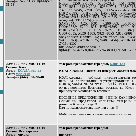
СЕРТИФИЦИРОВАННАЯ продукция!
Телефон 592-64-75; 8(044)585-
Nokia: 3250me~303$; 5300~238$; 5500~226$
36-38
6125~189$; 6131~229$; 6233~271$; 6288~315
7373~271/284$; 7390~388$; 8800Sirocco dark~100
E50-2~229$; E61i~505$; E65~522$; N70me~3
N73me~546$; N80IE~457$; N91~474$; N91me~554
официал); N95~1225$(официал)
SAMSUNG: C250~100$; C260~86$; D830~274$
D900~358$; E200~183$; E250~180$; E390~199
E500~235/313$; E900~228/267$; F300~382$
U600~383$; X520~130$; X820~185$; X830~289$.
SonyEricsson: K750i~201$; K790i~322$; K800i~33
W810i~263$; W850i~363$; W880i~456$; W950i~445
Z710i~235$.
http://www.flashtrade.com.ua
8(044)592-64-75 8(044)585-36-38 ICQ:302-016-88
Дата: 22-May-2007 14:46
телефон, предложение (продаю),
Nokia E65
Регион: Киев
Автор:
КОАЛА.ком.уа
KOALA.com.ua - любимый интернет-магазин мо
Сайт:
Web-сайт
Телефон (044) 360-28-48
KOALA.com.ua - любимый интернет-магазин мо
цены на оригинальные сертифицированные (
NOKIA, SAMSUNG, SONY ERICSSON, MOTOROLA, 
от производителя. Бесплатная доставка по Киеву.
при покупке мобильного телефона.
ВЕСЕННЕЕ ПРЕДЛОЖЕНИЕ!!! ЦЕНЫ КАК НИКО
Сейчас мы предлагаем мобильные телефоны 
розничной сети города!!!
Вам понравится делать покупки у нас!!!
Мобильные телефоны+низкие цены=koala.com.ua
Дата: 22-May-2007 13:40
телефон, предложение (продаю)
Регион: Вся Украина
Автор: михаил
продажа