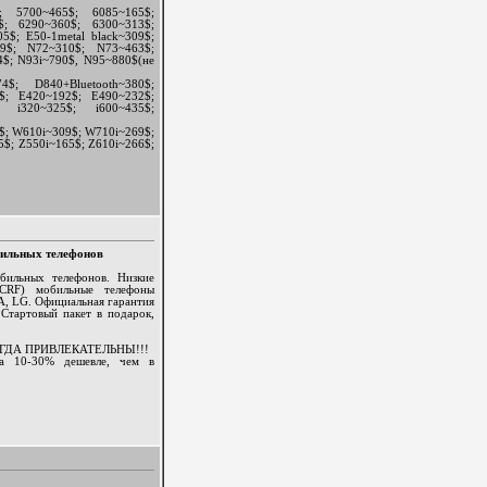
; 5700~465$; 6085~165$;
$; 6290~360$; 6300~313$;
5$; E50-1metal black~309$;
59$; N72~310$; N73~463$;
$; N93i~790$, N95~880$(не
; D840+Bluetooth~380$;
$; E420~192$; E490~232$;
; i320~325$; i600~435$;
1$; W610i~309$; W710i~269$;
$; Z550i~165$; Z610i~266$;
3
бильных телефонов
бильных телефонов. Низкие
UCRF) мобильные телефоны
LG. Официальная гарантия
 Стартовый пакет в подарок,
ГДА ПРИВЛЕКАТЕЛЬНЫ!!!
на 10-30% дешевле, чем в