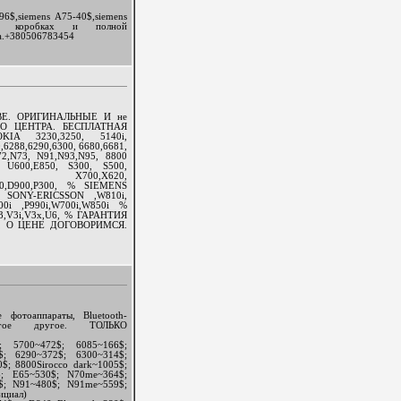
6$,siemens A75-40$,siemens
ных коробках и полной
ца.+380506783454
Е. ОРИГИНАЛЬНЫЕ И не
О ЦЕНТРА. БЕСПЛАТНАЯ
A 3230,3250, 5140i,
,6288,6290,6300, 6680,6681,
N72,N73, N91,N93,N95, 8800
U600,E850, S300, S500,
, X700,X620,
840,D900,P300, % SIEMENS
 % SONY-ERICSSON ,W810i,
00i ,P990i,W700i,W850i %
3,V3i,V3x,U6, % ГАРАНТИЯ
ТЕ, О ЦЕНЕ ДОГОВОРИМСЯ.
 фотоаппараты, Bluetooth-
ногое другое. ТОЛЬКО
; 5700~472$; 6085~166$;
$; 6290~372$; 6300~314$;
0$; 8800Sirocco dark~1005$;
5$; E65~530$; N70me~364$;
$; N91~480$; N91me~559$;
ициал)