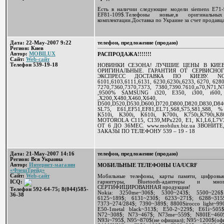
Есть в наличии следующие модели siemens E71-9
EF81-109$.Телефоны новые,в оригиналь
комплектации.Доставка по Украине за счет продав
Дата: 22-May-2007 9:22
телефон, предложение (продаю)
Регион: Киев
Автор:
MOBILUX
РАСПРОДАЖА!!!!!!!
Сайт:
Web-сайт
Телефон 539-19-18
НОВИНКИ СЕЗОНА! ЛУЧШИЕ ЦЕНЫ В КИЕВ
ОРИГИНАЛЬНЫЕ. ГАРАНТИЯ ОТ СЕРВИСНОГ
ЭКСПРЕСС ДОСТАВКА ПО КИЕВУ. NOKI
6101,6103,6111,6131, 6230,6230i,6233, 6270, 6280
7270,7360,7370,7373, 7380,7390.7610,n70,N71,
,9500% SAMSUNG i320, E350, i300, i600, 
,X200,X480,X460,X640
D500,D520,D530,D600,D720,D800,D820,D830,D
SL75, E61,EF51,EF81,EL71,S68,S75,S81,S88,
K510i, K300i, K610i, K700i, K750i,K790i,K8
MOTOROLA C115, C139,MPx220, E1, K1,L6,L7V
ОТ 6 ДО 36МЕС. www.mobilux.biz.ua ЗВОНИ
ЗАКАЗЫ ПО ТЕЛЕФОНУ 539 – 19 - 18
Дата: 21-May-2007 14:16
телефон, предложение (продаю)
Регион: Вся Украина
Автор:
Интернет-магазин
МОБИЛЬНЫЕ ТЕЛЕФОНЫ UA/UCRF
«ФлешТрейд»
Сайт:
Web-сайт
Мобильные телефоны, карты памяти, цифровые
гарнитуры, Bluetooth-адаптеры и м
ICQ:
СЕРТИФИЦИРОВАННАЯ продукция!
Телефон 592-64-75; 8(044)585-
Nokia: 3250me~306$; 5300~243$; 5500~226$
36-38
6125~189$; 6131~230$; 6233~271$; 6288~315
7373~274/284$; 7390~389$; 8800Sirocco light~99
E50-1metal black~313$; E50-2~229$; E61i~50
N72~308$; N73~467$; N73me~559$; N80IE~460
N93i~795$, N95~870$(не официал); N95~1200$(оф