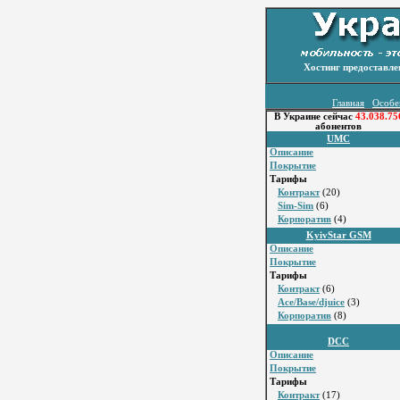
Хостинг предоставл
Главная
Особе
В Украине сейчас
43.038.75
абонентов
UMC
Описание
Покрытие
Тарифы
Контракт
(20)
Sim-Sim
(6)
Корпоратив
(4)
KyivStar GSM
Описание
Покрытие
Тарифы
Контракт
(6)
Ace/Base/djuice
(3)
Корпоратив
(8)
DCC
Описание
Покрытие
Тарифы
Контракт
(17)