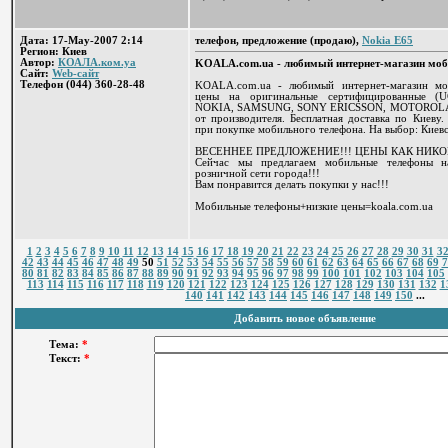
Дата: 17-May-2007 2:14
телефон, предложение (продаю),
Nokia E65
Регион: Киев
Автор:
КОАЛА.ком.уа
KOALA.com.ua - любимый интернет-магазин мо
Сайт:
Web-сайт
Телефон (044) 360-28-48
KOALA.com.ua - любимый интернет-магазин мо
цены на оригинальные сертифицированные (
NOKIA, SAMSUNG, SONY ERICSSON, MOTOROLA, 
от производителя. Бесплатная доставка по Киеву.
при покупке мобильного телефона. На выбор: Киевс
ВЕСЕННЕЕ ПРЕДЛОЖЕНИЕ!!! ЦЕНЫ КАК НИКО
Сейчас мы предлагаем мобильные телефоны 
розничной сети города!!!
Вам понравится делать покупки у нас!!!
Мобильные телефоны+низкие цены=koala.com.ua
1
2
3
4
5
6
7
8
9
10
11
12
13
14
15
16
17
18
19
20
21
22
23
24
25
26
27
28
29
30
31
3
42
43
44
45
46
47
48
49
50
51
52
53
54
55
56
57
58
59
60
61
62
63
64
65
66
67
68
69
7
80
81
82
83
84
85
86
87
88
89
90
91
92
93
94
95
96
97
98
99
100
101
102
103
104
105
113
114
115
116
117
118
119
120
121
122
123
124
125
126
127
128
129
130
131
132
1
140
141
142
143
144
145
146
147
148
149
150
...
Добавить новое объявление
Тема:
*
Текст:
*