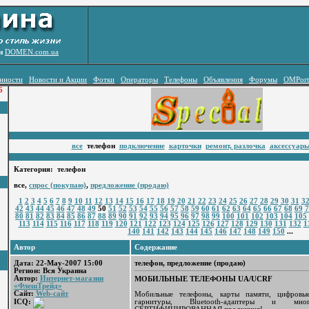
ен
DOMEN.com.ua
нности
Новости и Акции
Фотки
Операторы
Телефоны
Объявления
Форумы
OMPort
6
все
телефон
подключение
карточки
ремонт, разлочка
аксессуар
Категория: телефон
все,
спрос (покупаю)
,
предложение (продаю)
1
2
3
4
5
6
7
8
9
10
11
12
13
14
15
16
17
18
19
20
21
22
23
24
25
26
27
28
29
30
31
3
42
43
44
45
46
47
48
49
50
51
52
53
54
55
56
57
58
59
60
61
62
63
64
65
66
67
68
69
7
80
81
82
83
84
85
86
87
88
89
90
91
92
93
94
95
96
97
98
99
100
101
102
103
104
105
113
114
115
116
117
118
119
120
121
122
123
124
125
126
127
128
129
130
131
132
1
140
141
142
143
144
145
146
147
148
149
150
...
Автор
Содержание
Дата: 22-May-2007 15:00
телефон, предложение (продаю)
Регион: Вся Украина
Автор:
Интернет-магазин
МОБИЛЬНЫЕ ТЕЛЕФОНЫ UA/UCRF
«ФлешТрейд»
Сайт:
Web-сайт
Мобильные телефоны, карты памяти, цифровые
гарнитуры, Bluetooth-адаптеры и м
ICQ: