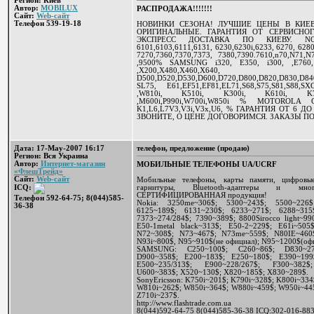
Регион: Киев
Автор:
MOBILUX
РАСПРОДАЖА!!!!!!!
Сайт:
Web-сайт
Телефон 539-19-18
НОВИНКИ СЕЗОНА! ЛУЧШИЕ ЦЕНЫ В КИЕВ
ОРИГИНАЛЬНЫЕ. ГАРАНТИЯ ОТ СЕРВИСНОГ
ЭКСПРЕСС ДОСТАВКА ПО КИЕВУ. NOKI
6101,6103,6111,6131, 6230,6230i,6233, 6270, 6280
7270,7360,7370,7373, 7380,7390.7610,n70,N71,
,9500% SAMSUNG i320, E350, i300, ,E760,
,X200,X480,X460,X640
D500,D520,D530,D600,D720,D800,D820,D830,D
SL75, E61,EF51,EF81,EL71,S68,S75,S81,S88
,W810i, K510i, K300i, K610i, K700
,M600i,P990i,W700i,W850i % MOTOROLA C
K1,L6,L7V3,V3i,V3x,U6, % ГАРАНТИЯ ОТ 6 ДО 
ЗВОНИТЕ, О ЦЕНЕ ДОГОВОРИМСЯ. ЗАКАЗЫ ПО Т
Дата: 17-May-2007 16:17
телефон, предложение (продаю)
Регион: Вся Украина
Автор:
Интернет-магазин
МОБИЛЬНЫЕ ТЕЛЕФОНЫ UA/UCRF
«ФлешТрейд»
Сайт:
Web-сайт
Мобильные телефоны, карты памяти, цифровые
гарнитуры, Bluetooth-адаптеры и м
ICQ:
СЕРТИФИЦИРОВАННАЯ продукция!
Телефон 592-64-75; 8(044)585-
Nokia: 3250me~306$; 5300~243$; 5500~226$
36-38
6125~189$; 6131~230$; 6233~271$; 6288~315
7373~274/284$; 7390~389$; 8800Sirocco light~99
E50-1metal black~313$; E50-2~229$; E61i~50
N72~308$; N73~467$; N73me~559$; N80IE~460
N93i~800$, N95~910$(не официал); N95~1200$(оф
SAMSUNG: C250~100$; C260~86$; D830~274$
D900~358$; E200~183$; E250~180$; E390~199
E500~235/313$; E900~228/267$; F300~382$
U600~383$; X520~130$; X820~185$; X830~289$.
SonyEricsson: K750i~201$; K790i~328$; K800i~33
W810i~262$; W850i~364$; W880i~459$; W950i~445
Z710i~237$.
http://www.flashtrade.com.ua
8(044)592-64-75 8(044)585-36-38 ICQ:302-016-88