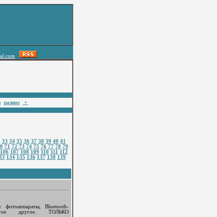
al.com
ы
разное
+
2
33
34
35
36
37
38
39
40
41
0
71
72
73
74
75
76
77
78
79
106
107
108
109
110
111
112
33
134
135
136
137
138
139
 фотоаппараты, Bluetooth-
ногое другое. ТОЛЬКО