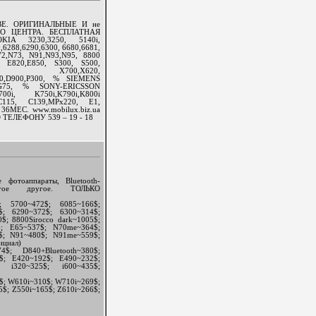
Е. ОРИГИНАЛЬНЫЕ И не
О ЦЕНТРА. БЕСПЛАТНАЯ
A 3230,3250, 5140i,
,6288,6290,6300, 6680,6681,
N72,N73, N91,N93,N95, 8800
 E820,E850, S300, S500,
, X700,X620,
840,D900,P300, % SIEMENS
,SXG75, % SONY-ERICSSON
i, K750i,K790i,K800i
115, C139,MPx220, E1,
36МЕС. www.mobilux.biz.ua
ЕЛЕФОНУ 539 – 19 - 18
 фотоаппараты, Bluetooth-
ногое другое. ТОЛЬКО
; 5700~472$; 6085~166$;
$; 6290~372$; 6300~314$;
0$; 8800Sirocco dark~1005$;
5$; E65~537$; N70me~364$;
$; N91~480$; N91me~559$;
ициал)
; D840+Bluetooth~380$;
$; E420~192$; E490~232$;
; i320~325$; i600~435$;
4$; W610i~310$; W710i~269$;
$; Z550i~165$; Z610i~266$;
3