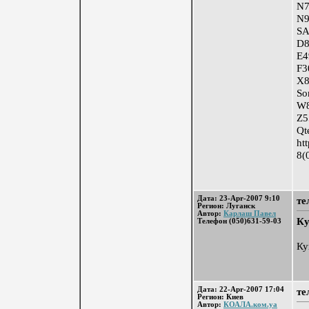
N7
N9
S
D8
E4
F
X8
So
W
Z5
Qt
ht
8(
Дата: 23-Apr-2007 9:10
те
Регион: Луганск
Автор:
Карлаш Павел
Ку
Телефон (050)631-59-03
Ку
Дата: 22-Apr-2007 17:04
те
Регион: Киев
Автор:
КОАЛА.ком.уа