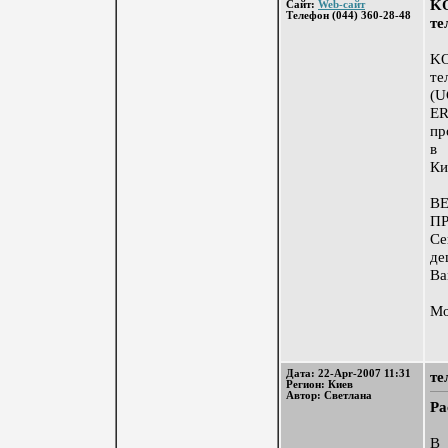
KO
Сайт:
Web-сайт
Телефон (044) 360-28-48
те
KO
те
(
E
пр
в 
Ки
В
П
Се
де
Ва
Мо
Дата: 22-Apr-2007 11:31
те
Регион: Киев
Автор: Светлана
Ра
В 