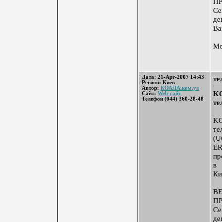
П
Се
де
Ва
Мо
Дата: 21-Apr-2007 14:43
те
Регион: Киев
Автор:
КОАЛА.ком.уа
KO
Сайт:
Web-сайт
Телефон (044) 360-28-48
те
KO
те
(
E
пр
в 
Ки
В
П
Се
де