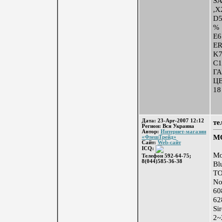
SA
,
D5
E6
E
K7
C
ГА
Ц
18
Дата: 23-Apr-2007 12:12
те
Регион: Вся Украина
Автор:
Интернет-магазин
М
«ФлешТрейд»
Сайт:
Web-сайт
ICQ:
Мо
Телефон 592-64-75;
8(044)585-36-38
Bl
Т
No
60
62
Si
2~