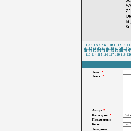
So
W
Z5
Qt
ht
8(
1
2
3
4
5
6
7
8
9
10
11
12
13
14
42
43
44
45
46
47
48
49
50
51
5
80
81
82
83
84
85
86
87
88
89
9
113
114
115
116
117
118
119
12
Тема:
*
Текст:
*
Автор:
*
Категория:
*
Параметры:
Регион:
Телефоны: