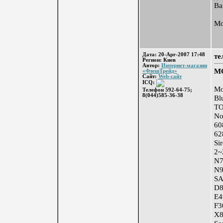
Ва
Мо
Дата: 20-Apr-2007 17:48
те
Регион: Киев
Автор:
Интернет-магазин
М
«ФлешТрейд»
Сайт:
Web-сайт
ICQ:
Мо
Телефон 592-64-75;
8(044)585-36-38
Bl
Т
No
60
62
Si
2~
N7
N9
S
D8
E4
F
X8