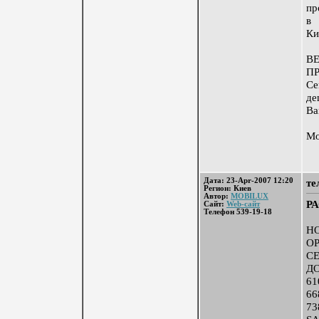
пр
в 
Ки
В
П
Се
де
Ва
Мо
Дата: 23-Apr-2007 12:20
те
Регион: Киев
Автор:
MOBILUX
РА
Сайт:
Web-сайт
Телефон 539-19-18
Н
О
С
Д
61
6
73