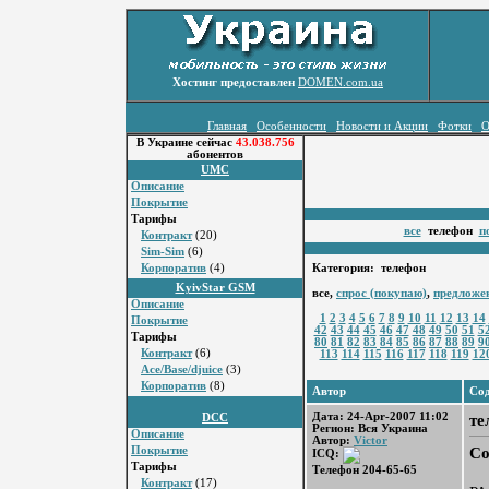
Хостинг предоставлен
DOMEN.com.ua
Главная
Особенности
Новости и Акции
Фотки
О
В Украине сейчас
43.038.756
абонентов
UMC
Описание
Покрытие
Тарифы
все
телефон
п
Контракт
(20)
Sim-Sim
(6)
Корпоратив
(4)
Категория: телефон
KyivStar GSM
все,
спрос (покупаю)
,
предложе
Описание
1
2
3
4
5
6
7
8
9
10
11
12
13
14
Покрытие
42
43
44
45
46
47
48
49
50
51
5
Тарифы
80
81
82
83
84
85
86
87
88
89
9
Контракт
(6)
113
114
115
116
117
118
119
12
Ace/Base/djuice
(3)
Корпоратив
(8)
Автор
Со
Дата: 24-Apr-2007 11:02
те
DCC
Регион: Вся Украина
Описание
Автор:
Victor
Co
Покрытие
ICQ:
Тарифы
Телефон 204-65-65
Контракт
(17)