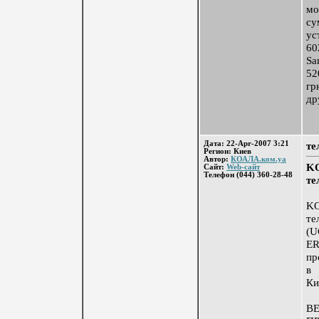
мо
су
ус
60
Sa
52
гр
др
Дата: 22-Apr-2007 3:21
те
Регион: Киев
Автор:
КОАЛА.ком.уа
KO
Сайт:
Web-сайт
Телефон (044) 360-28-48
те
KO
те
(
E
пр
в 
Ки
В