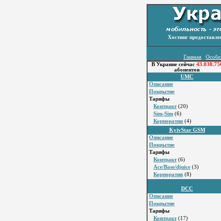
Хостинг предоставл
Главная
Особе
В Украине сейчас
43.038.75
абонентов
UMC
Описание
Покрытие
Тарифы
Контракт
(20)
Sim-Sim
(6)
Корпоратив
(4)
KyivStar GSM
Описание
Покрытие
Тарифы
Контракт
(6)
Ace/Base/djuice
(3)
Корпоратив
(8)
DCC
Описание
Покрытие
Тарифы
Контракт
(17)