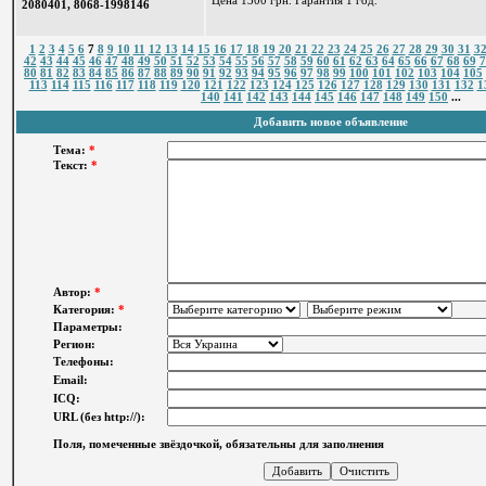
Цена 1300 грн. Гарантия 1 год.
2080401, 8068-1998146
1
2
3
4
5
6
7
8
9
10
11
12
13
14
15
16
17
18
19
20
21
22
23
24
25
26
27
28
29
30
31
3
42
43
44
45
46
47
48
49
50
51
52
53
54
55
56
57
58
59
60
61
62
63
64
65
66
67
68
69
7
80
81
82
83
84
85
86
87
88
89
90
91
92
93
94
95
96
97
98
99
100
101
102
103
104
105
113
114
115
116
117
118
119
120
121
122
123
124
125
126
127
128
129
130
131
132
1
140
141
142
143
144
145
146
147
148
149
150
...
Добавить новое объявление
Тема:
*
Текст:
*
Автор:
*
Категория:
*
Параметры:
Регион:
Телефоны:
Email:
ICQ:
URL (без http://):
Поля, помеченные звёздочкой, обязательны для заполнения