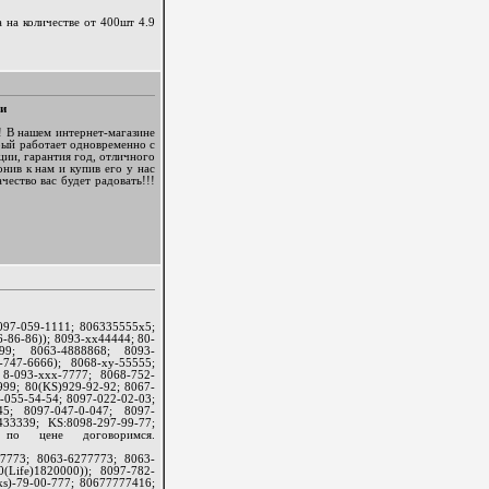
 на количестве от 400шт 4.9
ми
 В нашем интернет-магазине
рый работает одновременно с
ии, гарантия год, отличного
нив к нам и купив его у нас
чество вас будет радовать!!!
097-059-1111; 806335555х5;
-86-86)); 8093-хх44444; 80-
4499; 8063-4888868; 8093-
747-6666); 8068-ху-55555;
 8-093-xxx-7777; 8068-752-
999; 80(KS)929-92-92; 8067-
-055-54-54; 8097-022-02-03;
45; 8097-047-0-047; 8097-
33339; KS:8098-297-99-77;
, по цене договоримся.
7773; 8063-6277773; 8063-
0(Life)1820000)); 8097-782-
ks)-79-00-777; 80677777416;