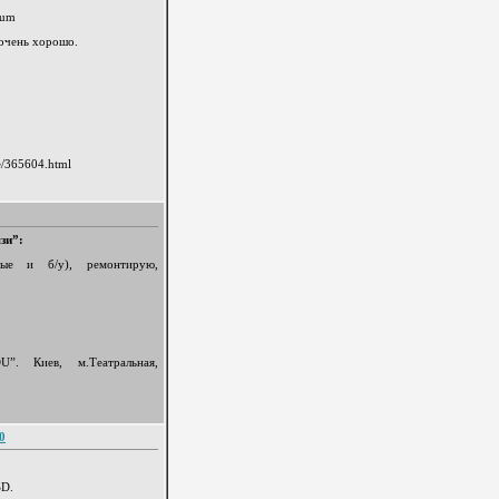
ium
 очень хорошо.
e/365604.html
зи”:
вые и б/у), ремонтирую,
. Киев, м.Театральная,
0
SD.