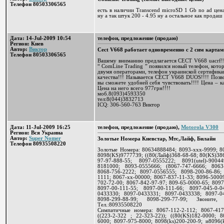
Телефон 80503306565
есть в наличии Transcend microSD 1 Gb no ad цена
ну а так штук 200 - 4.95 ну а остальное как продаш
Дата: 14-Jul-2009 10:54
телефон, предложение (продаю)
Регион: Киев
Автор:
Виктор
Cect V668 работает одновременно с 2 сим карта
Телефон 80503306565
Вашему вниманию предлагается CECT V668 uacrf!!
“ ComLine Trading ” появился новый телефон, кото
двумя операторами, телефон украинской сертификац
качества!!! Называется CECT V668 DUOS!!!! Позво
вы сможете удобней себя чувствовать!!!! Цена – ка
Цена на него всего 977грн!!!!
моб.8(093)4593350
тел:8(044)3832713
ICQ: 306-560-763 Виктор
Дата: 11-Jul-2009 16:25
телефон, предложение (продаю),
Motorola V300
Регион: Вся Украина
Автор:
Super Nomer
Золотые Номера Киевстар, Мтс,Лайф, Билайн
Телефон 80935508220
Золотые Номера: 80634888484; 8093-ххх-9999; 8
8098(KS)9777739; ((80(Лайф)368-68-68; 80(KS)386
97-97-888-55; 8097-0555222; 8091(utel)-900
8181000; 8093-0555666; (8067-747-6666; 8063-
8068-756-2222; 8097-0556555; 8098-200-86-86;
1111; 8067-хх-00000; 8067-837-11-33; 8096-5000
702-72-00; 8067-842-97-97; 809-65-0000-65; 8097
8097-00-111-55; 8097-00-111-66; 8097-045-0-0
0433330; 8097-0433331; 8097-0433338; 8097-04
8098-299-88-99; 8098-299-77-99; Звоните
Тел.:80935508220
Симпатичные номера: 8067-112-2-112; 8067-417
((223-2-322 ; 22-323-22)); ((80(KS)182-0000; 8
6000; 8097-975-8000; 8098(ks)200-200-9; и8096(