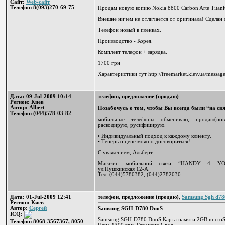
Сайт:
Web-сайт
Телефон 8(093)270-69-75
Продам новую копию Nokia 8800 Carbon Arte Titan
Внешне ничем не отличается от оригинала! Сделан
Телефон новый в пленках.
Производство - Корея.
Комплект телефон + зарядка.
1700 грн
Характеристики тут http://freemarket.kiev.ua/messag
Дата: 09-Jul-2009 10:14
телефон, предложение (продаю)
Регион: Киев
Автор: Albert
Позабочусь о том, чтобы Вы всегда были “на свя
Телефон (044)578-03-82
мобильные телефоны обмениваю, продаю(но
раскодирую, русифицирую.
• Индивидуальный подход к каждому клиенту.
• Теперь о цене можно договориться!
С уважением, Альберт.
Магазин мобильной связи “HANDY 4 YOU”
ул.Пушкинская 12-А.
Тел. (044)5780382, (044)2782030.
Дата: 01-Jul-2009 12:41
телефон, предложение (продаю),
Samsung Sgh d78
Регион: Киев
Автор:
Сергей
Samsung SGH-D780 DuoS
ICQ:
Samsung SGH-D780 DuoS.Карта памяти 2GВ micro
Телефон 8068-3567367, 8050-