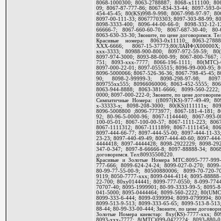
8068-1000300; 8063-2788887; 8068-х111100; 806
09; 8067-87-777-86; 8067-834-33-44; 8097-593-0
454-45-45; 80(KS)998-9-998; 8067-998-97-97; 80
8097-00-111-33; 80677703303; 8097-303-88-99; 8
8098-3333-400; 8096-44-00-66-0; 8098-332-12-1
66666-7; 8067-660-60-70; 8067-687-30-40; 80-
8063-630-33-30; Звоните, по цене договоримся. Т
Красивые номера: 8063-0х11110; 8063-2788
ХХХ-6666; 8067-15-37773;80(ЛАЙФ)Х00000Х
ххх-3333; 80988-900-800; 8097-972-59-59; 80(
8097-974-3000; 8093-88-000-99; 8067-800-7667; 
751; 8093-xxx-7777; 8066-196-1111; 80(МТС)-0
8097-000-22-01; 8097-0555515; 8096-99-000-95; 
8096-5000066; 8067-526-36-36; 8067-798-45-45; 8
90; 8098-2-99999-3; 8098-298-97-98; 8097
809755хх555; 80966060006; 8063-452-5555; 806
8063-944-8888; 8063-381-6666; 8099-560-2222;
0000; 8097-000-222-0; Звоните, по цене договорим
Симпатичные Номера: ((8097(KS)-977-49-49; 80
х-33333-х; 8098-208-3000; 80(KS)111111x; 809
8096-5008800 ;8096-7773977; 8067-181-4-181; 8
92; 80-96-5-0000-96; 8067-1144440; 8067-993-0
100-05-01; 8067-100-00-57; 8067-1111-223; 8067
8067-1111312; 8067-1111899; 8067-1111454; 806
8097-444-66-77; 8097-444-55-00; 8097-444-11-33
23-23; 8097-440-49-49; 8097-444-40-60; 8097-444
4444418; 8097-4444428; 8098-2922229; 8098-29
347-0-347; 8097-8-66666-8; 8097-88888-34; 806
договоримся. Тел:80935508220.
Красивые и Золотые Номера MTC:8095-777-999-х
777-666; 8099-624-24-24; 8099-027-0-270; 8099-
80-99-77-55-00-9; 80500880006; 8099-70-720-7
9119; 8050-7777-ххх; 8099-044-4114; 8095-88888-
22-700; 80ху0144441; 8099-777-0550; 8-099-7744
70707-40; 8095-1999901; 80-99-3333-99-5; 8095-
041-5000; 8095-0444464; 8099-560-2222; 80(UMC)
8099-333-6-444; 8099-0399994; 8099-0799994; 80
8099-513-9-513; 8099-333-65-65; 8099-513-8-513
88-44; 80-99-33-00-444; Звоните, по цене договор
Золотые Номера киевстар: 8ху(КS)-7777-ххх; 80
8093-xxx-7777; 8(МТС)099-0422224; 8093-880-0