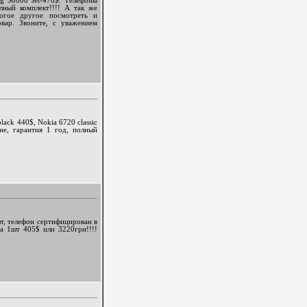
ng S8000 Jet-470$. Телефоны
лный комплект!!!! А так же
огое другое посмотреть и
вар. Звоните, с уважением
black 440$, Nokia 6720 classic
не, гарантия 1 год, полный
шт, телефон сертифицирован в
за 1шт 405$ или 3220грн!!!!