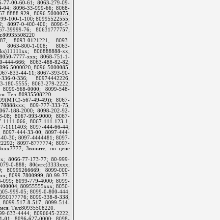
-77-00-60-61; 8063-279-09-
4-04; 8096-33-999-66; 8068-
67-8888-929; 8096-5000075;
099-100-1-100; 80995522555;
2; 8097-0-400-400; 8096-5-
67-39999-76; 80631777757;
ел:80935508220
887; 8093-0121221; 8093-
; 8063-800-1-008; 8063-
ks)11111xx; 806888888-хх;
8050-7777-ххх; 8068-751-1-
-444-666; 8063-488-82-82;
8096-5000020; 8096-5000085;
067-833-44-11; 8067-393-90-
-336-0-336; 80974442226;
3-180-5555; 8063-279-2222;
 8099-568-0000; 8099-548-
ся. Тел.:80935508220.
99(МТС)-567-49-49)); 8067-
78888ххх; 809-777-333-75;
067-188-2000; 8098-202-92-
8-08; 8067-993-9000; 8067-
-1111-066; 8067-111-123-1;
7-1111403; 8097-444-66-44;
; 8097-444-33-00; 8097-444-
-40-30; 8097-4444481; 8097-
22292; 8097-8777774; 8097-
8ххх7777; Звоните, по цене
; 8066-77-173-77; 80-999-
079-0-888; 80(мтс)3333ххх;
0; 80999266669; 8099-000-
хх; 8099-7800999; 80-99-77-
-099; 8099-779-4000; 8099-
8400004; 80955555ххх; 8050-
05-999-05; 8099-0-800-444;
950177776; 8099-338-8-338;
; 8099-517-8-517; 8099-514-
имся. Тел:80935508220.
99-633-4444; 8096645-2222;
1-01; 8096-627-0000; 8098-