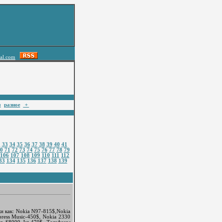
al.com
ы
разное
+
2
33
34
35
36
37
38
39
40
41
0
71
72
73
74
75
76
77
78
79
106
107
108
109
110
111
112
33
134
135
136
137
138
139
 как: Nokia N97-815$,Nokia
press Music-450$, Nokia 2330