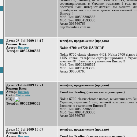
classic-88$, Samsung M7600 Beat DJ-375$, Samsu
сертифицированы в Украине, гарантия 1 год, по
посетивб наш интернет-магазин вы можете мн
приобрести по хорошим ценам качественный то
Виктор!!
Моб. Тел. 80503306565
Моб. Тел. 80934593350
Аська 306560763
http://comline.com.ua
Дата: 23-Jul-2009 14:17
телефон, предложение (продаю)
Регион: Киев
Автор:
Виктор
Nokia 6700 и 6720 UA/UCRF
Телефон 80503306565
Nokia 6700 classic chrome 440$, Nokia 6700 classic 
415$ новые, телефоны сертифицированы в Украи
комплект!!!! Звоните, с уважением Виктор!!
Моб. Тел. 80503306565
Моб. Тел. 80934593350
Аська 306560763
Дата: 21-Jul-2009 12:21
телефон, предложение (продаю)
Регион: Киев
Автор:
Виктор
ComLine Trading (самые выгодные цены)
Сайт:
Web-сайт
Nokia 6700 classic chrome новые, в наличии есть 3
ICQ:
Украине, гарантия 1 год, полный комплект, цена 
Телефон 80503306565
Звоните, с уважением Виктор!!
Моб. Тел. 80503306565
Моб. Тел. 80934593350
Аська 306560763
Дата: 15-Jul-2009 13:37
телефон, предложение (продаю)
Регион: Киев
Автор:
Виктор
ComLine Trading (самые выгодные цены)