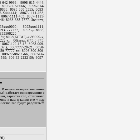
-642-9999; 8098-615-4444;
 8096-607-6666; 8099-514-
8888; 8093-368-5555; 8093-
6-Х444444; 8067-1111-038;
; 8067-1111-403; 8067-1111-
46; 8063-635-7777. Звоните,
3ххх0000; 8093ххх1111;
093ххх7777; 8093хух8888;
0935508220
7х; 8098(КСТАР)-х-99999-х;
222-х; 80(кстар)743-0-743;
; 8067-122-15-15; 8063-999-
37;); 8067777-20-21; 8050-
050-77777-хх; 8096-800-800-
 809-77-88-11-66; 8067-66-
589; 806-33-2222-99; 8097-
ми
 В нашем интернет-магазине
рый работает одновременно с
ии, гарантия год, отличного
нив к нам и купив его у нас
чество вас будет радовать!!!
ЕЯ)