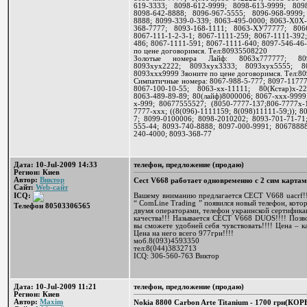
619-3333; 8098-612-9999; 8098-613-9999; 8098
8098-642-8888; 8096-967-5555; 8096-968-9999;
8888; 8099-339-0-339; 8063-495-0000; 8063-Х0Х-
368-7777; 8093-168-1111; 8063-ХУ77777; 806
8067-111-1-2-3-1; 8067-1111-259; 8067-1111-392
486; 8067-1111-591; 8067-1111-640; 8097-546-46-
по цене договоримся. Тел:80935508220
Золотые номера Лайф: 8063х777777; 809
8093хух2222; 8093хух3333; 8093хух5555; 8
8093ххх9999 Звоните по цене договоримся. Тел:8
Симпатичные номера: 8067-988-5-777; 8097-11777
8067-100-10-55; 8063-хх-11111; 80(Кстар)х-22
8063-489-89-89; 80(лайф)8000006; 8067-ххх-9999
х-999; 80677555527; (8050-7777-137;806-7777х-1
7777-ххх; ((8(096)-1111159; 8(098)11111-59;)); 8
7; 8099-0100006; 8098-2010202; 8093-701-71-71;
555-44; 8093-740-8888; 8097-000-9991; 80678888
240-4000; 8093-368-77
Дата: 10-Jul-2009 14:33
телефон, предложение (продаю)
Регион: Киев
Автор:
Виктор
Cect V668 работает одновременно с 2 сим карта
Сайт:
Web-сайт
Вашему вниманию предлагается CECT V668 uacrf!!
ICQ:
“ ComLine Trading ” появился новый телефон, кото
Телефон 80503306565
двумя операторами, телефон украинской сертификац
качества!!! Называется CECT V668 DUOS!!!! Позво
вы сможете удобней себя чувствовать!!!! Цена – ка
Цена на него всего 977грн!!!!
моб.8(093)4593350
тел:8(044)3832713
ICQ: 306-560-763 Виктор
Дата: 10-Jul-2009 11:21
телефон, предложение (продаю)
Регион: Киев
Автор:
Maxim
Nokia 8800 Carbon Arte Titanium - 1700 грн(КОР