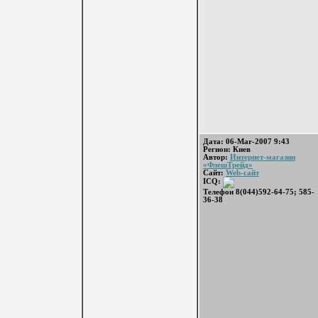
Дата: 06-Mar-2007 9:43
Регион: Киев
Автор:
Интернет-магазин
«ФлешТрейд»
Сайт:
Web-сайт
ICQ:
Телефон 8(044)592-64-75; 585-
36-38