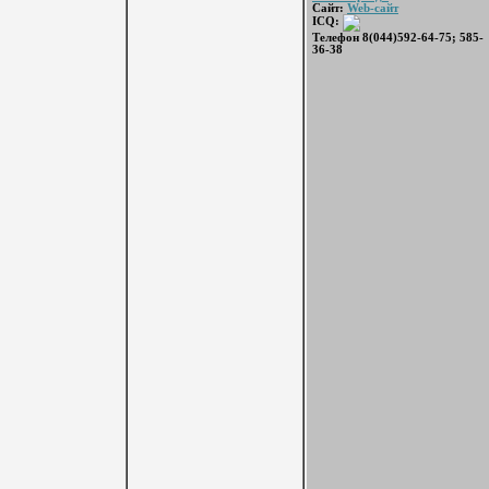
Сайт:
Web-сайт
ICQ:
Телефон 8(044)592-64-75; 585-
36-38