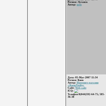
Регион: Луганск
Автор:
sotis
Дата: 05-Mar-2007 11:34
Регион: Киев
Автор:
Интернет-магазин
«ФлешТрейд»
Сайт:
Web-сайт
ICQ:
Телефон 8(044)592-64-75; 585-
36-38