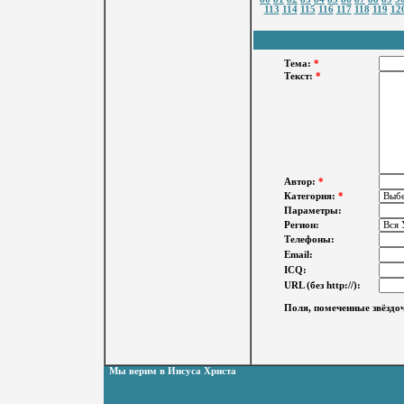
113
114
115
116
117
118
119
12
Тема:
*
Текст:
*
Автор:
*
Категория:
*
Параметры:
Регион:
Телефоны:
Email:
ICQ:
URL (без http://):
Поля, помеченные звёздоч
Мы верим в Иисуса Христа