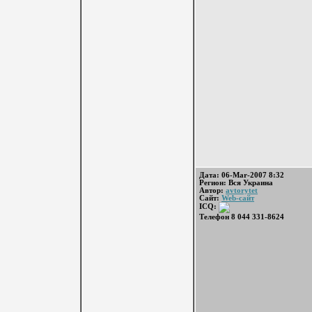
Дата: 06-Mar-2007 8:32
Регион: Вся Украина
Автор:
avtorytet
Сайт:
Web-сайт
ICQ:
Телефон 8 044 331-8624