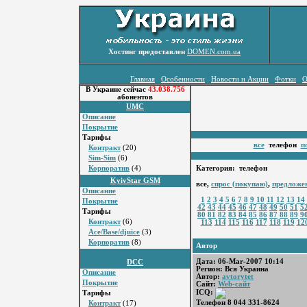
Хостинг предоставлен
DOMEN.com.ua
Главная
Особенности
Новости и Акции
Фотки
О
В Украине сейчас
43.038.756
абонентов
UMC
Описание
Покрытие
Тарифы
все
телефон
п
Контракт
(20)
Sim-Sim
(6)
Корпоратив
(4)
Категория: телефон
KyivStar GSM
все,
спрос (покупаю)
,
предложе
Описание
1
2
3
4
5
6
7
8
9
10
11
12
13
14
Покрытие
42
43
44
45
46
47
48
49
50
51
5
Тарифы
80
81
82
83
84
85
86
87
88
89
9
Контракт
(6)
113
114
115
116
117
118
119
12
Ace/Base/djuice
(3)
Корпоратив
(8)
Автор
Дата: 06-Mar-2007 10:14
DCC
Регион: Вся Украина
Описание
Автор:
avtorytet
Покрытие
Сайт:
Web-сайт
ICQ:
Тарифы
Телефон 8 044 331-8624
Контракт
(17)