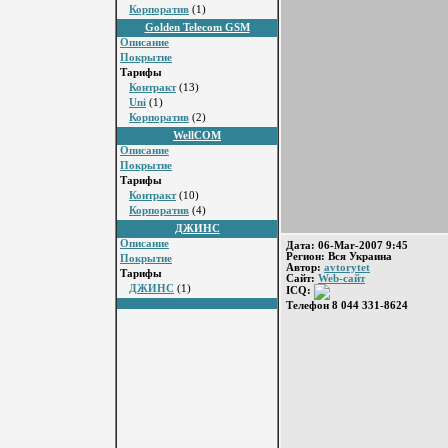
Корпоратив
(1)
Golden Telecom GSM
Описание
Покрытие
Тарифы
Контракт
(13)
Uni
(1)
Корпоратив
(2)
WellCOM
Описание
Покрытие
Тарифы
Контракт
(10)
Корпоратив
(4)
ДЖИНС
Описание
Дата: 06-Mar-2007 9:45
Регион: Вся Украина
Покрытие
Автор:
avtorytet
Тарифы
Сайт:
Web-сайт
ДЖИНС
(1)
ICQ:
Телефон 8 044 331-8624