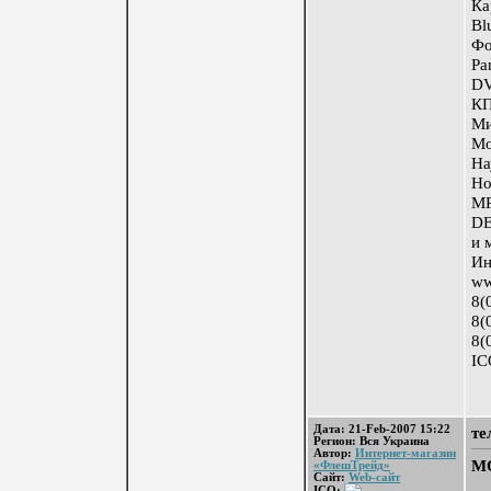
Ка
Bl
Фо
Pa
DV
КП
Ми
Мо
На
Но
MP
DE
и 
Ин
ww
8(
8(
8(
IC
Дата: 21-Feb-2007 15:22
те
Регион: Вся Украина
Автор:
Интернет-магазин
М
«ФлешТрейд»
Сайт:
Web-сайт
ICQ: