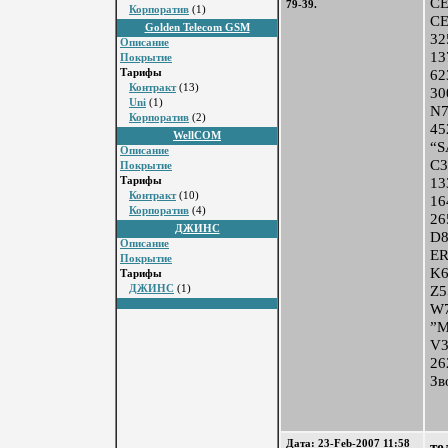
С
79-39.
Корпоратив
(1)
СЕ
Golden Telecom GSM
32
Описание
13
Покрытие
62
Тарифы
Контракт
(13)
30
Uni
(1)
N7
Корпоратив
(2)
45
WellCOM
“
Описание
C3
Покрытие
13
Тарифы
Контракт
(10)
16
Корпоратив
(4)
26
ДЖИНС
D8
Описание
ER
Покрытие
K6
Тарифы
Z5
ДЖИНС
(1)
W7
”
V3
26
Зв
Дата: 23-Feb-2007 11:58
те