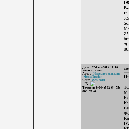
D
E4
E9
X5
So
M
Z5
ht
8(
88
Дата: 22-Feb-2007 11:46
те
Регион: Киев
Автор:
Интернет-магазин
Ин
«ФлешТрейд»
Сайт:
Web-сайт
ICQ:
Т
Телефон 8(044)592-64-75;
585-36-38
Мо
Be
Ка
Bl
Фо
Pa
DV
КП