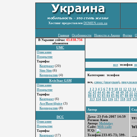
Хостинг предоставлен
DOMEN.com.ua
Главная
Особенности
Новости и Акции
Фотки
О
В Украине сейчас
43.038.756
абонентов
UMC
Описание
Покрытие
Тарифы
все
телефон
п
Контракт
(20)
Sim-Sim
(6)
Корпоратив
(4)
Категория: телефон
KyivStar GSM
все,
спрос (покупаю)
,
предложе
Описание
1
2
3
4
5
6
7
8
9
10
11
12
13
14
Покрытие
42
43
44
45
46
47
48
49
50
51
5
Тарифы
80
81
82
83
84
85
86
87
88
89
9
Контракт
(6)
113
114
115
116
117
118
119
12
Ace/Base/djuice
(3)
Корпоратив
(8)
Автор
Со
Дата: 23-Feb-2007 14:59
те
DCC
Регион: Киев
Описание
Автор:
Mobiplay
W8
Покрытие
Сайт:
Web-сайт
ICQ:
Тарифы
Телефон 233-05-73; 599-
Контракт
(17)