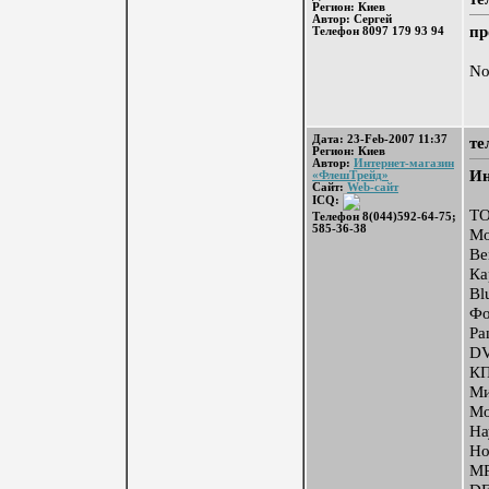
Регион: Киев
Автор: Сергей
пр
Телефон 8097 179 93 94
No
Дата: 23-Feb-2007 11:37
те
Регион: Киев
Автор:
Интернет-магазин
Ин
«ФлешТрейд»
Сайт:
Web-сайт
ICQ:
Т
Телефон 8(044)592-64-75;
585-36-38
Мо
Be
Ка
Bl
Фо
Pa
DV
КП
Ми
Мо
На
Но
MP