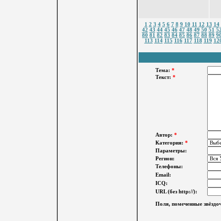
1
2
3
4
5
6
7
8
9
10
11
12
13
14
42
43
44
45
46
47
48
49
50
51
5
80
81
82
83
84
85
86
87
88
89
9
113
114
115
116
117
118
119
12
Тема:
*
Текст:
*
Автор:
*
Категория:
*
Параметры:
Регион:
Телефоны:
Email:
ICQ:
URL (без http://):
Поля, помеченные звёздоч