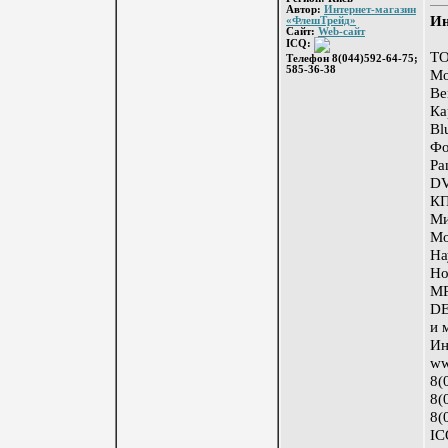
Автор:
Интернет-магазин
Ин
«ФлешТрейд»
Сайт:
Web-сайт
ICQ:
Т
Телефон 8(044)592-64-75;
585-36-38
Мо
Be
Ка
Bl
Фо
Pa
DV
КП
Ми
Мо
На
Но
MP
DE
и 
Ин
ww
8(
8(
8(
IC