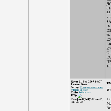
Д
61
6
73
SA
,
D5
E6
E
K7
C
ГА
Ц
18
Дата: 21-Feb-2007 18:07
те
Регион: Киев
Автор:
Интернет-магазин
Ин
«ФлешТрейд»
Сайт:
Web-сайт
ICQ:
Т
Телефон 8(044)592-64-75;
585-36-38
Мо
Be