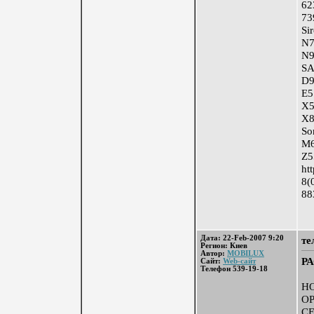
62
73
Si
N7
N9
S
D9
E5
X5
X8
So
M
Z5
ht
8(
88
Дата: 22-Feb-2007 9:20
те
Регион: Киев
Автор:
MOBILUX
РА
Сайт:
Web-сайт
Телефон 539-19-18
Н
О
С