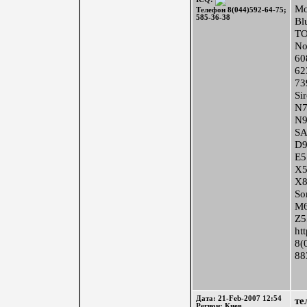
Мо
Телефон 8(044)592-64-75;
585-36-38
Bl
Т
No
60
62
73
Si
N7
N9
S
D9
E5
X5
X8
So
M
Z5
ht
8(
88
Дата: 21-Feb-2007 12:54
те
Регион: Киев