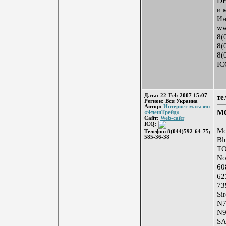
DE
и 
Ин
ww
8(
8(
8(
IC
Дата: 22-Feb-2007 15:07
те
Регион: Вся Украина
Автор:
Интернет-магазин
М
«ФлешТрейд»
Сайт:
Web-сайт
ICQ:
Мо
Телефон 8(044)592-64-75;
585-36-38
Bl
Т
No
60
62
73
Si
N7
N9
S