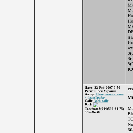
Ми
Мо
На
Но
MP
DE
и 
Ин
ww
8(
8(
8(
IC
Дата: 22-Feb-2007 9:50
те
Регион: Вся Украина
Автор:
Интернет-магазин
М
«ФлешТрейд»
Сайт:
Web-сайт
ICQ:
Мо
Телефон 8(044)592-64-75;
585-36-38
Bl
Т
No
60