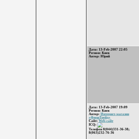
Дата: 13-Feb-2007 22:05
Регион: Киев
Автор: Юрий
Дата: 13-Feb-2007 19:09
Регион: Киев
Автор:
Интернет-магазин
«ФлешТрейд»
Сайт:
Web-сайт
ICQ:
Телефон 8(044)331-36-38;
8(063)232-76-36