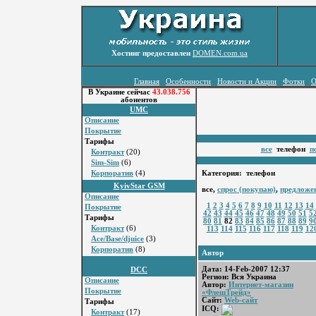
Хостинг предоставлен
DOMEN.com.ua
Главная
Особенности
Новости и Акции
Фотки
О
В Украине сейчас
43.038.756
абонентов
UMC
Описание
Покрытие
Тарифы
все
телефон
п
Контракт
(20)
Sim-Sim
(6)
Корпоратив
(4)
Категория: телефон
KyivStar GSM
все,
спрос (покупаю)
,
предложе
Описание
1
2
3
4
5
6
7
8
9
10
11
12
13
14
Покрытие
42
43
44
45
46
47
48
49
50
51
5
Тарифы
80
81
82
83
84
85
86
87
88
89
9
Контракт
(6)
113
114
115
116
117
118
119
12
Ace/Base/djuice
(3)
Корпоратив
(8)
Автор
Дата: 14-Feb-2007 12:37
DCC
Регион: Вся Украина
Описание
Автор:
Интернет-магазин
Покрытие
«ФлешТрейд»
Сайт:
Web-сайт
Тарифы
ICQ:
Контракт
(17)