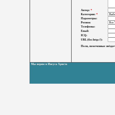
Автор:
*
Категория:
*
Параметры:
Регион:
Телефоны:
Email:
ICQ:
URL (без http://):
Поля, помеченные звёздоч
Мы верим в Иисуса Христа