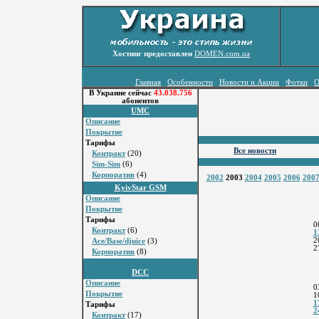
Хостинг предоставлен
DOMEN.com.ua
Главная
Особенности
Новости и Акции
Фотки
О
В Украине сейчас
43.038.756
абонентов
UMC
Описание
Покрытие
Тарифы
Все новости
Контракт
(20)
Sim-Sim
(6)
Корпоратив
(4)
2002
2003
2004
2005
2006
200
KyivStar GSM
Описание
Покрытие
Тарифы
0
Контракт
(6)
1
2
Ace/Base/djuice
(3)
2
Корпоратив
(8)
DCC
Описание
0
Покрытие
1
1
Тарифы
2
Контракт
(17)